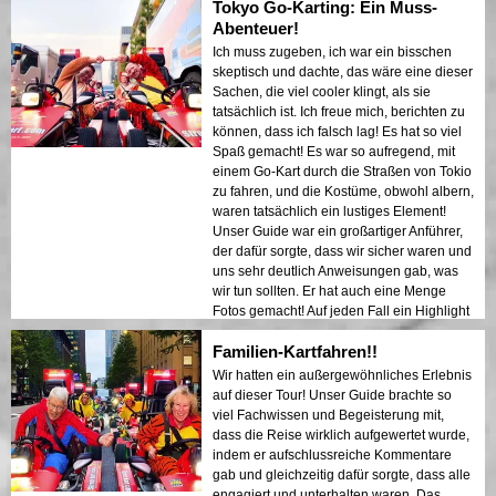
Tokyo Go-Karting: Ein Muss-
Abenteuer!
Ich muss zugeben, ich war ein bisschen
skeptisch und dachte, das wäre eine dieser
Sachen, die viel cooler klingt, als sie
tatsächlich ist. Ich freue mich, berichten zu
können, dass ich falsch lag! Es hat so viel
Spaß gemacht! Es war so aufregend, mit
einem Go-Kart durch die Straßen von Tokio
zu fahren, und die Kostüme, obwohl albern,
waren tatsächlich ein lustiges Element!
Unser Guide war ein großartiger Anführer,
der dafür sorgte, dass wir sicher waren und
uns sehr deutlich Anweisungen gab, was
wir tun sollten. Er hat auch eine Menge
Fotos gemacht! Auf jeden Fall ein Highlight
unserer Reise nach Japan. Unsere Familie
Familien-Kartfahren!!
mit vier Personen (Eltern mit Söhnen im
College-Alter) hat es alle geliebt!
Wir hatten ein außergewöhnliches Erlebnis
auf dieser Tour! Unser Guide brachte so
viel Fachwissen und Begeisterung mit,
dass die Reise wirklich aufgewertet wurde,
indem er aufschlussreiche Kommentare
gab und gleichzeitig dafür sorgte, dass alle
engagiert und unterhalten waren. Das