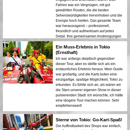
Fahren war ein Vergnügen, mit gut
gewählten Routen, die die besten
Sehenswürdigkeiten hervorhoben und die
Energie hoch hielten. Das gesamte Team
war herausragend – professionell,
freundlich und aufmerksam auf jedes
Detail. Ihre gemeinsamen Anstrengungen
machten die Tour nicht nur angenehm,
Ein Muss-Erlebnis in Tokio
sondern unvergesslich. Sehr
empfehlenswert für jeden, der eine
(Ernsthaft)
fantastische Zeit beim Fahren in Tokio
Ich war anfangs skeptisch gegenüber
verbringen möchte!
dieser Tour, aber es stellte sich als ein
erstaunliches Erlebnis heraus. Mein Guide
war großartig, und die Karts boten eine
einzigartige, spaßige Möglichkeit, Tokio zu
erkunden. Es fühlte sich an, als wären wir
die Stars unserer eigenen Show in dieser
pulsierenden Stadt. Ich wünschte, ich hätte
eine längere Tour machen können. Sehr
empfehlenswert!
Sterne von Tokio: Go-Kart-Spaß!
Die Auffindbarkeit des Shops war einfach,