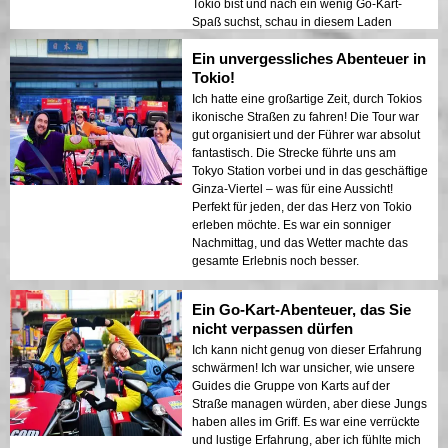
Tokio bist und nach ein wenig Go-Kart-
Spaß suchst, schau in diesem Laden
vorbei, und ich garantiere dir, dass du es
Ein unvergessliches Abenteuer in
nicht bereuen wirst!
Tokio!
Ich hatte eine großartige Zeit, durch Tokios
ikonische Straßen zu fahren! Die Tour war
gut organisiert und der Führer war absolut
fantastisch. Die Strecke führte uns am
Tokyo Station vorbei und in das geschäftige
Ginza-Viertel – was für eine Aussicht!
Perfekt für jeden, der das Herz von Tokio
erleben möchte. Es war ein sonniger
Nachmittag, und das Wetter machte das
gesamte Erlebnis noch besser.
Ein Go-Kart-Abenteuer, das Sie
nicht verpassen dürfen
Ich kann nicht genug von dieser Erfahrung
schwärmen! Ich war unsicher, wie unsere
Guides die Gruppe von Karts auf der
Straße managen würden, aber diese Jungs
haben alles im Griff. Es war eine verrückte
und lustige Erfahrung, aber ich fühlte mich