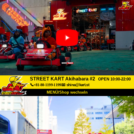
STREET KART Akihabara #2
OPEN 10:00-22:00
📞+81-80-1199-1199
📧
shina@kart.st
MENÜ/Shop wechseln
START
Über uns
Spezifikationen
Preise
Anfahrt
Bewertungen
FAQ