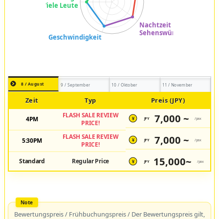
8 / August
9 / September
10 / Oktober
11 / November
Zeit
Typ
Preis (JPY)
FLASH SALE REVIEW
7,000 ~
4PM
JPY
/pax
¥
PRICE!
FLASH SALE REVIEW
7,000 ~
5:30PM
JPY
/pax
¥
PRICE!
15,000~
Standard
Regular Price
JPY
/pax
¥
Bewertungspreis / Frühbuchungspreis / Der Bewertungspreis gilt,