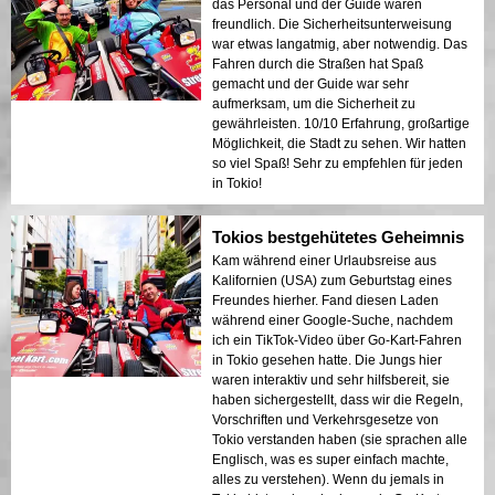
das Personal und der Guide waren
freundlich. Die Sicherheitsunterweisung
war etwas langatmig, aber notwendig. Das
Fahren durch die Straßen hat Spaß
gemacht und der Guide war sehr
aufmerksam, um die Sicherheit zu
gewährleisten. 10/10 Erfahrung, großartige
Möglichkeit, die Stadt zu sehen. Wir hatten
so viel Spaß! Sehr zu empfehlen für jeden
in Tokio!
Tokios bestgehütetes Geheimnis
Kam während einer Urlaubsreise aus
Kalifornien (USA) zum Geburtstag eines
Freundes hierher. Fand diesen Laden
während einer Google-Suche, nachdem
ich ein TikTok-Video über Go-Kart-Fahren
in Tokio gesehen hatte. Die Jungs hier
waren interaktiv und sehr hilfsbereit, sie
haben sichergestellt, dass wir die Regeln,
Vorschriften und Verkehrsgesetze von
Tokio verstanden haben (sie sprachen alle
Englisch, was es super einfach machte,
alles zu verstehen). Wenn du jemals in