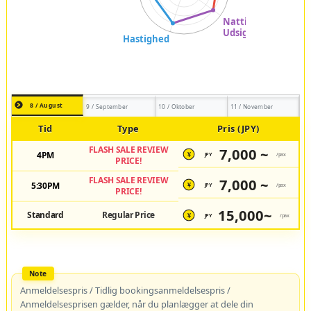
8 / August
9 / September
10 / Oktober
11 / November
Tid
Type
Pris (JPY)
FLASH SALE REVIEW
7,000 ~
4PM
JPY
/pax
¥
PRICE!
FLASH SALE REVIEW
7,000 ~
5:30PM
JPY
/pax
¥
PRICE!
15,000~
Standard
Regular Price
JPY
/pax
¥
Anmeldelsespris / Tidlig bookingsanmeldelsespris /
Anmeldelsesprisen gælder, når du planlægger at dele din