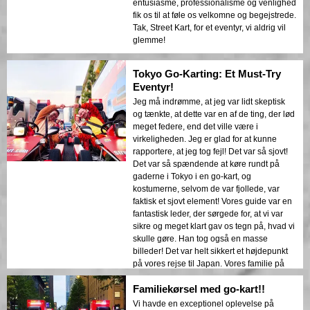
entusiasme, professionalisme og venlighed
fik os til at føle os velkomne og begejstrede.
Tak, Street Kart, for et eventyr, vi aldrig vil
glemme!
Tokyo Go-Karting: Et Must-Try
Eventyr!
Jeg må indrømme, at jeg var lidt skeptisk
og tænkte, at dette var en af de ting, der lød
meget federe, end det ville være i
virkeligheden. Jeg er glad for at kunne
rapportere, at jeg tog fejl! Det var så sjovt!
Det var så spændende at køre rundt på
gaderne i Tokyo i en go-kart, og
kostumerne, selvom de var fjollede, var
faktisk et sjovt element! Vores guide var en
fantastisk leder, der sørgede for, at vi var
sikre og meget klart gav os tegn på, hvad vi
skulle gøre. Han tog også en masse
billeder! Det var helt sikkert et højdepunkt
på vores rejse til Japan. Vores familie på
fire (forældre med college-alder sønner)
Familiekørsel med go-kart!!
elskede det alle sammen!
Vi havde en exceptionel oplevelse på