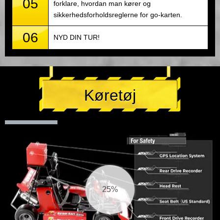
05
forklare, hvordan man kører og
sikkerhedsforholdsreglerne for go-karten.
06
NYD DIN TUR!
Køretøj
26%