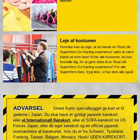
tilbehør!
Leje af kostumer
Hvordan kan du sige, at du havde en 'Real Life
SuperHero Go-Karting experience' uden at være
klædt ud som ham! Vi har alle kostumer, du kan
forestille dig, for at gøre dette til en 'Real Life
SuperHero Go-Karting experience'! For alle
SuperHero-fans, frygt ikke, vi har dem alle også!
ADVARSEL
Street Karts specialbygget go-kart er til
gaderne i Japan. Du skal have et gyldigt japansk kørekort,
eller
et Internationalt Kørekort
, eller et SOFA-kørekort for US
Forces Japan, eller dit eget kørekort og en officiel japansk
oversættelse af kørekortet, hvis du er fra Schweiz, Tyskland,
Frankrig, Taiwan, Belgien, Monaco. Husk! UDEN KØREKORT,