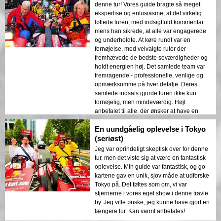
denne tur! Vores guide bragte så meget
ekspertise og entusiasme, at det virkelig
løftede turen, med indsigtfuld kommentar
mens han sikrede, at alle var engagerede
og underholdte. At køre rundt var en
fornøjelse, med velvalgte ruter der
fremhævede de bedste seværdigheder og
holdt energien høj. Det samlede team var
fremragende - professionelle, venlige og
opmærksomme på hver detalje. Deres
samlede indsats gjorde turen ikke kun
fornøjelig, men mindeværdig. Højt
anbefalet til alle, der ønsker at have en
fantastisk tid med at køre rundt i Tokyo!
En uundgåelig oplevelse i Tokyo
(seriøst)
Jeg var oprindeligt skeptisk over for denne
tur, men det viste sig at være en fantastisk
oplevelse. Min guide var fantastisk, og go-
kartene gav en unik, sjov måde at udforske
Tokyo på. Det føltes som om, vi var
stjernerne i vores eget show i denne travle
by. Jeg ville ønske, jeg kunne have gjort en
længere tur. Kan varmt anbefales!