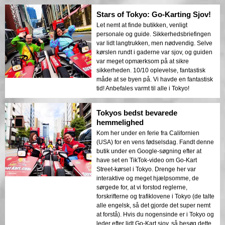
Stars of Tokyo: Go-Karting Sjov!
Let nemt at finde butikken, venligt
personale og guide. Sikkerhedsbriefingen
var lidt langtrukken, men nødvendig. Selve
kørslen rundt i gaderne var sjov, og guiden
var meget opmærksom på at sikre
sikkerheden. 10/10 oplevelse, fantastisk
måde at se byen på. Vi havde en fantastisk
tid! Anbefales varmt til alle i Tokyo!
Tokyos bedst bevarede
hemmelighed
Kom her under en ferie fra Californien
(USA) for en vens fødselsdag. Fandt denne
butik under en Google-søgning efter at
have set en TikTok-video om Go-Kart
Street-kørsel i Tokyo. Drenge her var
interaktive og meget hjælpsomme, de
sørgede for, at vi forstod reglerne,
forskrifterne og trafiklovene i Tokyo (de talte
alle engelsk, så det gjorde det super nemt
at forstå). Hvis du nogensinde er i Tokyo og
leder efter lidt Go-Kart sjov, så besøg dette