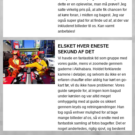
dette er en oplevelse, man må prøve!! Jeg
satte virkelig pris på, at alle fik chancen for
at køre foran, i midten og bagest. Jeg var
også super glad for at finde ud af, at der var
inkluderet billeder til os. Kan varmt
anbefales!
ELSKET HVER ENESTE
SEKUND AF DET
Vi havde en fantastisk tid som gruppe med
vores guide, mens vi zoomede gennem
gaderne i Akihabara. Holdet forklarede
karrene i detaljer, og selvom du ikke er en
erfaren chauffør eller aldrig har kørt en go-
kart før, vil du ikke have problemer. Vores
guide sørgede for, at ingen kom bagud
under kørslen og var altid meget
omhyggelig med at guide os sikkert
gennem kryds og retningændringer. Han
tog også enhver mulighed for at tage
mange billeder af os, så vi endte med en
fantastisk samling af fotos bagefter. Det er
noget anderledes, rigtig sjovt, og bestemt
anbefalet!