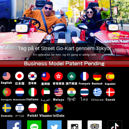
Virksomhed
Booking
Skift butik
Tokyo Shinagawa
Tokyo Akihabara#1
Tokyo Akihabara#2
Tokyo Shibuya
Tokyo Shibuya Annex
Tokyo Bay
Tag på et Street Go-Kart gennem Tokyo!
Tokyo Asakusa
Osaka
En oplevelse for livet, og én gang er aldrig nok!
Okinawa