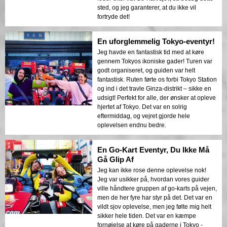
sted, og jeg garanterer, at du ikke vil
fortryde det!
En uforglemmelig Tokyo-eventyr!
Jeg havde en fantastisk tid med at køre
gennem Tokyos ikoniske gader! Turen var
godt organiseret, og guiden var helt
fantastisk. Ruten førte os forbi Tokyo Station
og ind i det travle Ginza-distrikt – sikke en
udsigt! Perfekt for alle, der ønsker at opleve
hjertet af Tokyo. Det var en solrig
eftermiddag, og vejret gjorde hele
oplevelsen endnu bedre.
En Go-Kart Eventyr, Du Ikke Må
Gå Glip Af
Jeg kan ikke rose denne oplevelse nok!
Jeg var usikker på, hvordan vores guider
ville håndtere gruppen af go-karts på vejen,
men de her fyre har styr på det. Det var en
vildt sjov oplevelse, men jeg følte mig helt
sikker hele tiden. Det var en kæmpe
fornøjelse at køre på gaderne i Tokyo -