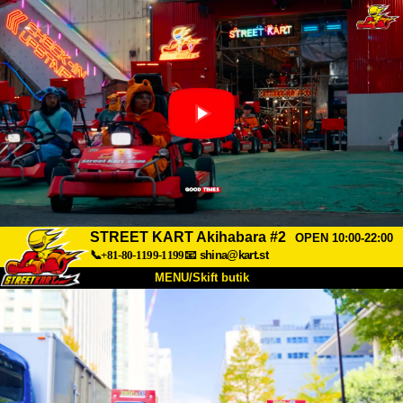
STREET KART Akihabara #2
OPEN 10:00-22:00
📞+81-80-1199-1199
📧
shina@kart.st
MENU/Skift butik
TOP
Om
Specifikationer
Pris
Adgang
Stemme
FAQ