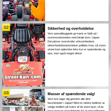
02
Sikkerhed og overholdelse
Vore specialbyggede go-karts er fuldt ud i
overensstemmelse med lokale love i Japan.
Derudover overskrider virksomhedens
sikkerhedsbestemmelser politiets krav, så vores
street kart-oplevelse ikke kun er spændende og
sjov, men også meget sikker.
03
Masser af spændende valg!
Vore ture tager dig gennem alle dine
favoritsteder i Japan! Med en række butikker at
vælge imellem på tværs af de store byer, vil du
have masser af muligheder for at personliggøre