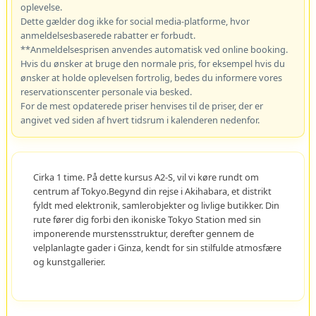
oplevelse.
Dette gælder dog ikke for social media-platforme, hvor
anmeldelsesbaserede rabatter er forbudt.
**Anmeldelsesprisen anvendes automatisk ved online booking.
Hvis du ønsker at bruge den normale pris, for eksempel hvis du
ønsker at holde oplevelsen fortrolig, bedes du informere vores
reservationscenter personale via besked.
For de mest opdaterede priser henvises til de priser, der er
angivet ved siden af hvert tidsrum i kalenderen nedenfor.
Cirka 1 time. På dette kursus A2-S, vil vi køre rundt om
centrum af Tokyo.Begynd din rejse i Akihabara, et distrikt
fyldt med elektronik, samlerobjekter og livlige butikker. Din
rute fører dig forbi den ikoniske Tokyo Station med sin
imponerende murstensstruktur, derefter gennem de
velplanlagte gader i Ginza, kendt for sin stilfulde atmosfære
og kunstgallerier.