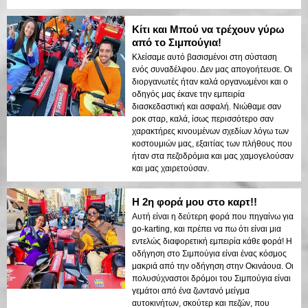
Κίτι και Μπού να τρέχουν γύρω
από το Σιμπούγια!
Κλείσαμε αυτό βασισμένοι στη σύσταση
ενός συναδέλφου. Δεν μας απογοήτευσε. Οι
διοργανωτές ήταν καλά οργανωμένοι και ο
οδηγός μας έκανε την εμπειρία
διασκεδαστική και ασφαλή. Νιώθαμε σαν
ροκ σταρ, καλά, ίσως περισσότερο σαν
χαρακτήρες κινουμένων σχεδίων λόγω των
κοστουμιών μας, εξαιτίας των πλήθους που
ήταν στα πεζοδρόμια και μας χαμογελούσαν
και μας χαιρετούσαν.
Η 2η φορά μου στο καρτ!!
Αυτή είναι η δεύτερη φορά που πηγαίνω για
go-karting, και πρέπει να πω ότι είναι μια
εντελώς διαφορετική εμπειρία κάθε φορά! Η
οδήγηση στο Σιμπούγια είναι ένας κόσμος
μακριά από την οδήγηση στην Οκινάουα. Οι
πολυσύχναστοι δρόμοι του Σιμπούγια είναι
γεμάτοι από ένα ζωντανό μείγμα
αυτοκινήτων, σκούτερ και πεζών, που