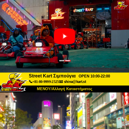
Street Kart Σιμπούγια
OPEN 10:00-22:00
📞+81-80-9999-2525
📧
shina@kart.st
ΜΕΝΟΥ/Αλλαγή Καταστήματος
ΚΥΡΙΩΣ
Σχετικά
Προδιαγραφές
Τιμές
Πρόσβαση
Αναφορές
Συχνές Ερωτήσεις