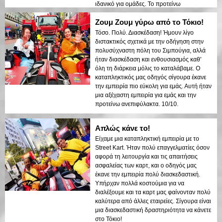
ιδανικό για ομάδες. Το προτείνω
ανεπιφύλακτα αυτή τη μοναδική και
Ζουμ Ζουμ γύρω από το Τόκιο!
αξέχαστη περιπέτεια!
Τόσο. Πολύ. Διασκέδαση! Ήμουν λίγο
διστακτικός σχετικά με την οδήγηση στην
πολυσύχναστη πόλη του Σιμπούγια, αλλά
ήταν διασκέδαση και ενθουσιασμός καθ'
όλη τη διάρκεια μόλις το καταλάβαμε. Ο
καταπληκτικός μας οδηγός σίγουρα έκανε
την εμπειρία πιο εύκολη για εμάς. Αυτή ήταν
μια αξέχαστη εμπειρία για εμάς και την
προτείνω ανεπιφύλακτα. 10/10.
Απλώς κάνε το!
Είχαμε μια καταπληκτική εμπειρία με το
Street Kart. Ήταν πολύ επαγγελματίες όσον
αφορά τη λειτουργία και τις απαιτήσεις
ασφαλείας των καρτ, και ο οδηγός μας
έκανε την εμπειρία πολύ διασκεδαστική.
Υπήρχαν πολλά κοστούμια για να
διαλέξουμε και τα καρτ μας φαίνονταν πολύ
καλύτερα από άλλες εταιρείες. Σίγουρα είναι
μια διασκεδαστική δραστηριότητα να κάνετε
στο Τόκιο!