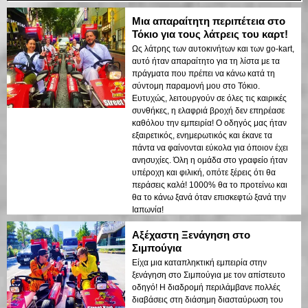
Μια απαραίτητη περιπέτεια στο
Τόκιο για τους λάτρεις του καρτ!
Ως λάτρης των αυτοκινήτων και των go-kart,
αυτό ήταν απαραίτητο για τη λίστα με τα
πράγματα που πρέπει να κάνω κατά τη
σύντομη παραμονή μου στο Τόκιο.
Ευτυχώς, λειτουργούν σε όλες τις καιρικές
συνθήκες, η ελαφριά βροχή δεν επηρέασε
καθόλου την εμπειρία! Ο οδηγός μας ήταν
εξαιρετικός, ενημερωτικός και έκανε τα
πάντα να φαίνονται εύκολα για όποιον έχει
ανησυχίες. Όλη η ομάδα στο γραφείο ήταν
υπέροχη και φιλική, οπότε ξέρεις ότι θα
περάσεις καλά! 1000% θα το προτείνω και
θα το κάνω ξανά όταν επισκεφτώ ξανά την
Ιαπωνία!
Αξέχαστη Ξενάγηση στο
Σιμπούγια
Είχα μια καταπληκτική εμπειρία στην
ξενάγηση στο Σιμπούγια με τον απίστευτο
οδηγό! Η διαδρομή περιλάμβανε πολλές
διαβάσεις στη διάσημη διασταύρωση του