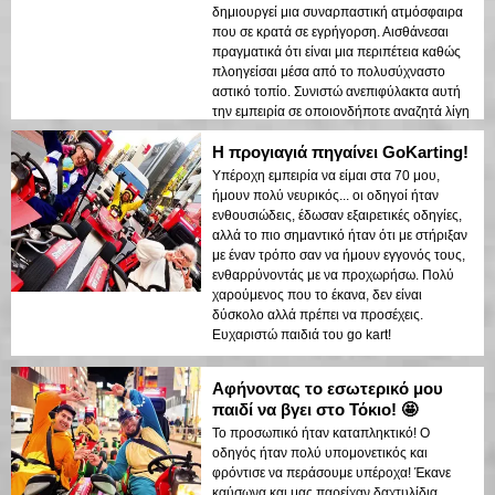
δημιουργεί μια συναρπαστική ατμόσφαιρα
που σε κρατά σε εγρήγορση. Αισθάνεσαι
πραγματικά ότι είναι μια περιπέτεια καθώς
πλοηγείσαι μέσα από το πολυσύχναστο
αστικό τοπίο. Συνιστώ ανεπιφύλακτα αυτή
την εμπειρία σε οποιονδήποτε αναζητά λίγη
διασκέδαση και αδρεναλίνη!
Η προγιαγιά πηγαίνει GoKarting!
Υπέροχη εμπειρία να είμαι στα 70 μου,
ήμουν πολύ νευρικός... οι οδηγοί ήταν
ενθουσιώδεις, έδωσαν εξαιρετικές οδηγίες,
αλλά το πιο σημαντικό ήταν ότι με στήριξαν
με έναν τρόπο σαν να ήμουν εγγονός τους,
ενθαρρύνοντάς με να προχωρήσω. Πολύ
χαρούμενος που το έκανα, δεν είναι
δύσκολο αλλά πρέπει να προσέχεις.
Ευχαριστώ παιδιά του go kart!
Αφήνοντας το εσωτερικό μου
παιδί να βγει στο Τόκιο! 🤩
Το προσωπικό ήταν καταπληκτικό! Ο
οδηγός ήταν πολύ υπομονετικός και
φρόντισε να περάσουμε υπέροχα! Έκανε
καύσωνα και μας παρείχαν δαχτυλίδια