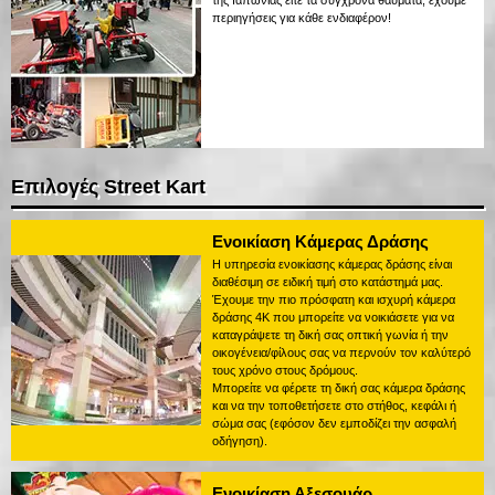
της Ιαπωνίας είτε τα σύγχρονα θαύματα, έχουμε
περιηγήσεις για κάθε ενδιαφέρον!
Επιλογές Street Kart
Ενοικίαση Κάμερας Δράσης
Η υπηρεσία ενοικίασης κάμερας δράσης είναι
διαθέσιμη σε ειδική τιμή στο κατάστημά μας.
Έχουμε την πιο πρόσφατη και ισχυρή κάμερα
δράσης 4K που μπορείτε να νοικιάσετε για να
καταγράψετε τη δική σας οπτική γωνία ή την
οικογένεια/φίλους σας να περνούν τον καλύτερό
τους χρόνο στους δρόμους.
Μπορείτε να φέρετε τη δική σας κάμερα δράσης
και να την τοποθετήσετε στο στήθος, κεφάλι ή
σώμα σας (εφόσον δεν εμποδίζει την ασφαλή
οδήγηση).
Ενοικίαση Αξεσουάρ