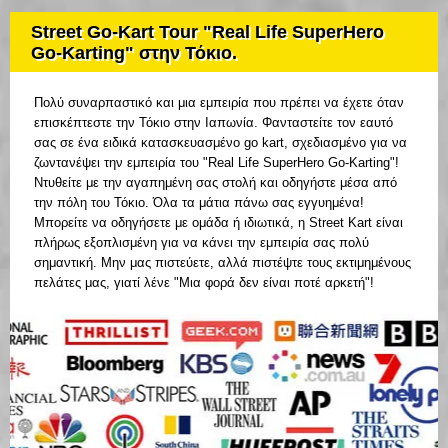
Street Go-Kart Tour "Real Life SuperHero
Go-Karting" στην Τόκιο.
Πολύ συναρπαστικό και μια εμπειρία που πρέπει να έχετε όταν
επισκέπτεστε την Τόκιο στην Ιαπωνία. Φανταστείτε τον εαυτό
σας σε ένα ειδικά κατασκευασμένο go kart, σχεδιασμένο για να
ζωντανέψει την εμπειρία του "Real Life SuperHero Go-Karting"!
Ντυθείτε με την αγαπημένη σας στολή και οδηγήστε μέσα από
την πόλη του Τόκιο. Όλα τα μάτια πάνω σας εγγυημένα!
Μπορείτε να οδηγήσετε με ομάδα ή ιδιωτικά, η Street Kart είναι
πλήρως εξοπλισμένη για να κάνει την εμπειρία σας πολύ
σημαντική. Μην μας πιστεύετε, αλλά πιστέψτε τους εκτιμημένους
πελάτες μας, γιατί λένε "Μια φορά δεν είναι ποτέ αρκετή"!