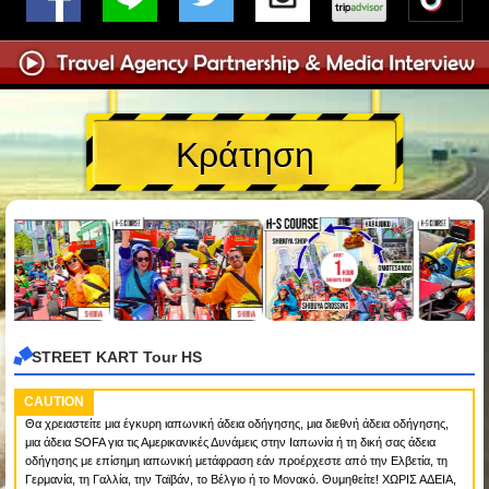
Κράτηση
STREET KART Tour HS
CAUTION
Θα χρειαστείτε μια έγκυρη ιαπωνική άδεια οδήγησης, μια διεθνή άδεια οδήγησης,
μια άδεια SOFA για τις Αμερικανικές Δυνάμεις στην Ιαπωνία ή τη δική σας άδεια
οδήγησης με επίσημη ιαπωνική μετάφραση εάν προέρχεστε από την Ελβετία, τη
Γερμανία, τη Γαλλία, την Ταϊβάν, το Βέλγιο ή το Μονακό. Θυμηθείτε! ΧΩΡΙΣ ΑΔΕΙΑ,