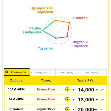
8 / Αύγουστος
9 / Σεπτέμβριος
10 / Οκτώβριος
11 / Νοέμβριος
Χρόνος
Τύπος
Τιμή (JPY)
14,000 ~
10AM - 6PM
Review Price
JPY
/pax
¥
18,000 ~
6PM - 8PM
Review Price
JPY
/pax
¥
20,000~
Standard
Regular Price
JPY
/pax
¥