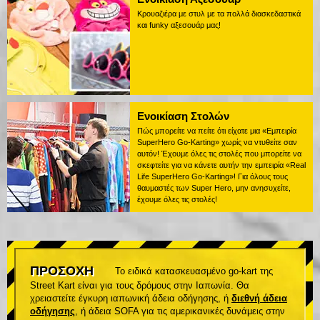
Κρουαζιέρα με στυλ με τα πολλά διασκεδαστικά
και funky αξεσουάρ μας!
Ενοικίαση Στολών
Πώς μπορείτε να πείτε ότι είχατε μια «Εμπειρία
SuperHero Go-Karting» χωρίς να ντυθείτε σαν
αυτόν! Έχουμε όλες τις στολές που μπορείτε να
σκεφτείτε για να κάνετε αυτήν την εμπειρία «Real
Life SuperHero Go-Karting»! Για όλους τους
θαυμαστές των Super Hero, μην ανησυχείτε,
έχουμε όλες τις στολές!
ΠΡΟΣΟΧΗ
Το ειδικά κατασκευασμένο go-kart της
Street Kart είναι για τους δρόμους στην Ιαπωνία. Θα
χρειαστείτε έγκυρη ιαπωνική άδεια οδήγησης, ή
διεθνή άδεια
οδήγησης
, ή άδεια SOFA για τις αμερικανικές δυνάμεις στην