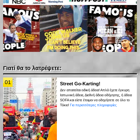
Γιατί θα το λατρέψετε:
01
Street Go-Karting!
Δεν απαιτείται ειδική άδεια! Απλά έχετε έγκυρη
Ιαπωνική άδεια, Διεθνή άδεια οδήγησης, ή άδεια
SOFA και είστε έτοιμοι να οδηγήσετε σε όλο το
Τόκιο!
Για περισσότερες πληροφορίες