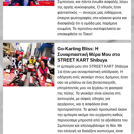
Σιμπούγια, και πάντα ένιωθα ασφαλής λόγω
της αργής κυκλοφορίας. Ο οδηγός ήταν
φανταστικός — συνεχώς μας ενθάρρυνε,
έπαιρνε φωτογραφίες στα κόκκινα φώτα και
διασφάλιζε ότι η ομάδα μας παρέμενε
ενωμένη. Το προτείνω ανεπιφύλακτα αν
επισκεφθείτε το Τόκιο!
Go-Karting Bliss: Η
Συναρπαστική Μέρα Μου στο
STREET KART Shibuya
Η εμπειρία μου στο STREET KART Shibuya
1st ήταν μια συναρπαστική απόδραση. Η
οδήγηση ενός γκοκάρτ στους δρόμους ήταν
σαν να μπαίνω σε ένα βιντεοπαιχνίδι,
επιτρέποντάς μου να ξεχάσω τη φασαρία
της πόλης. Τα γκοκάρτ είναι εύκολα στη
λειτουργία, με σαφείς οδηγίες για
αρχάριους, και η ασφάλεια είναι
προτεραιότητα. Το φιλικό προσωπικό έκανε
την εμπειρία ακόμα πιο ευχάριστη καθώς
περνούσαμε μπροστά από τα αξιοθέατα του
Σιμπούγια και απολαμβάναμε τη θέα. Με
την επιλογή να διαλέξετε κοστούμια, είναι