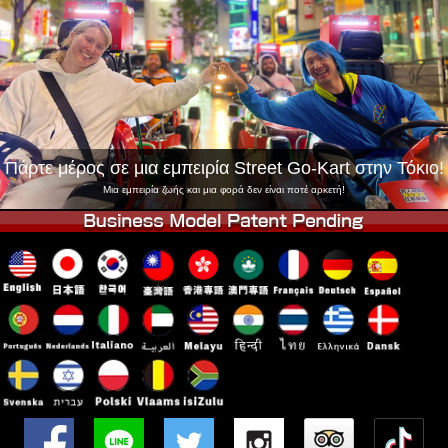
Εταιρεία
Κράτηση
Αλλαγή Καταστήματος
Τόκιο Σινάγαουα #1
Τόκιο Ακίχαμπαρα #1
Τόκιο Ακίχαμπαρα #2
Τόκιο Σιμπούγια
Τόκιο Σιμπούγια Annex
Τόκιο Κόλπος
Πάρτε μέρος σε μια εμπειρία Street Go-Kart στην Τόκιο!
Τόκιο Ασακούσα
Οσάκα
Μια εμπειρία ζωής και μια φορά δεν είναι ποτέ αρκετή!
Οκινάουα