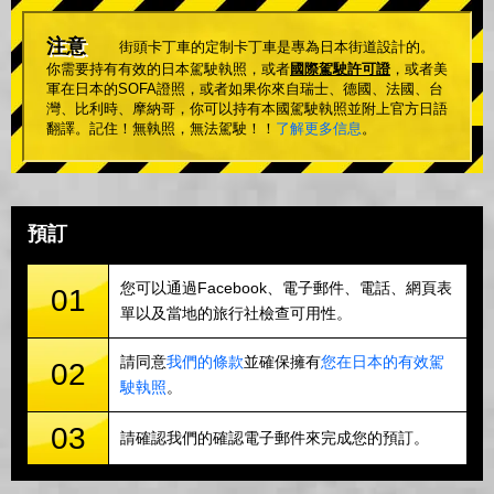
注意
街頭卡丁車的定制卡丁車是專為日本街道設計的。
你需要持有有效的日本駕駛執照，或者
國際駕駛許可證
，或者美
軍在日本的SOFA證照，或者如果你來自瑞士、德國、法國、台
灣、比利時、摩納哥，你可以持有本國駕駛執照並附上官方日語
翻譯。記住！無執照，無法駕駛！！
了解更多信息
。
預訂
您可以通過Facebook、電子郵件、電話、網頁表
01
單以及當地的旅行社檢查可用性。
請同意
我們的條款
並確保擁有
您在日本的有效駕
02
駛執照
。
03
請確認我們的確認電子郵件來完成您的預訂。