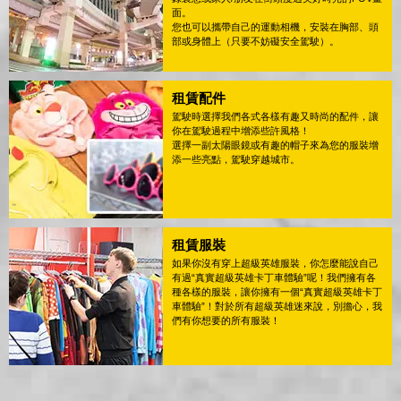
面。
您也可以攜帶自己的運動相機，安裝在胸部、頭
部或身體上（只要不妨礙安全駕駛）。
租賃配件
駕駛時選擇我們各式各樣有趣又時尚的配件，讓
你在駕駛過程中增添些許風格！
選擇一副太陽眼鏡或有趣的帽子來為您的服裝增
添一些亮點，駕駛穿越城市。
租賃服裝
如果你沒有穿上超級英雄服裝，你怎麼能說自己
有過“真實超級英雄卡丁車體驗”呢！我們擁有各
種各樣的服裝，讓你擁有一個“真實超級英雄卡丁
車體驗”！對於所有超級英雄迷來說，別擔心，我
們有你想要的所有服裝！