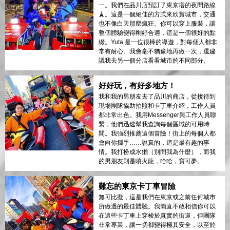
一。我們在品川店預訂了東京塔的夜間路線
🗼。這是一個絕佳的方式來欣賞城市，交通
也不像白天那麼瘋狂。你可以穿上服裝，讓
整個體驗變得剛好合適，這是一個很好的點
綴。Yuta 是一位很棒的導遊，對每個人都非
常有耐心。我會毫不猶豫地再做一次，還建
議我去另一個分店看看城市的不同部分。
好好玩，有好多地方！
我和我的男朋友去了品川的商店，從接待到
現場團隊協助拍照和卡丁車介紹，工作人員
都非常出色。我用Messenger與工作人員聯
繫，他們迅速幫我查詢每個區域的可用時
間。我強烈推薦這個冒險！街上的每個人都
會向你揮手……說真的，這是最有趣的事
情。我打扮成水獺（別問我為什麼），而我
的男朋友則是噴火龍，哈哈，寶可夢。
難忘的東京卡丁車冒險
無可比擬，這是我們在東京或之前任何城市
所做過的最佳體驗。我簡直不敢相信你可以
在這些卡丁車上穿梭於真實的街道，但團隊
非常專業，讓一切都變得極其安全，以至於