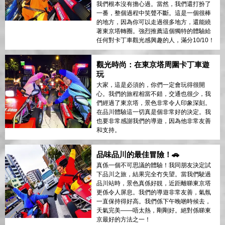
我們根本沒有擔心過。當然，我們還打扮了
一番，整個過程中笑聲不斷。這是一個很棒
的地方，因為你可以走過很多地方，還能繞
著東京塔轉圈。強烈推薦這個獨特的體驗給
任何對卡丁車觀光感興趣的人，滿分10/10！
觀光時尚：在東京塔周圍卡丁車遊
玩
大家，這是必須的，你們一定會玩得很開
心。我們的旅程相當不錯，交通也很少，我
們經過了東京塔，景色非常令人印象深刻。
在品川體驗這一切真是個非常好的決定。我
也要非常感謝我們的導遊，因為他非常友善
和支持。
品味品川的最佳冒險！🚗
真係一個不可思議的體驗！我同朋友決定試
下品川之旅，結果完全冇失望。當我們駛過
品川站時，景色真係好靚，近距離睇東京塔
更係令人屏息。我們的導遊非常友善，氣氛
一直保持得好高。我們係下午晚啲時候去，
天氣完美——唔太熱，剛剛好。絕對係睇東
京最好的方法之一！