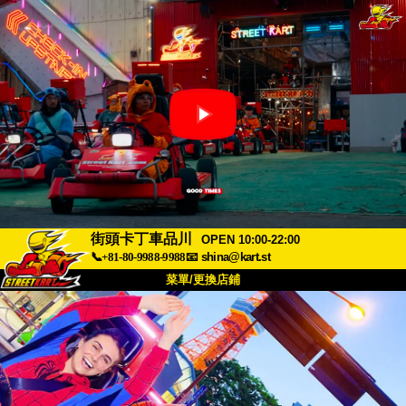
街頭卡丁車品川
OPEN 10:00-22:00
📞+81-80-9988-9988
📧
shina@kart.st
菜單/更換店鋪
首頁
關於
規格
價格
交通方式
顧客聲音
常見問題