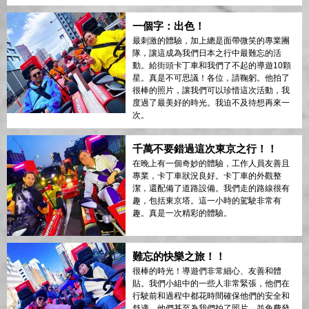
一個字：出色！
最刺激的體驗，加上總是面帶微笑的專業團
隊，讓這成為我們日本之行中最難忘的活
動。給街頭卡丁車和我們了不起的導遊10顆
星。真是不可思議！各位，請鞠躬。他拍了
很棒的照片，讓我們可以珍惜這次活動，我
度過了最美好的時光。我迫不及待想再來一
次。
千萬不要錯過這次東京之行！！
在晚上有一個奇妙的體驗，工作人員友善且
專業，卡丁車狀況良好。卡丁車的外觀整
潔，還配備了道路設備。我們走的路線很有
趣，包括東京塔。這一小時的駕駛非常有
趣。真是一次精彩的體驗。
難忘的快樂之旅！！
很棒的時光！導遊們非常細心、友善和體
貼。我們小組中的一些人非常緊張，他們在
行駛前和過程中都花時間確保他們的安全和
舒適。他們甚至為我們拍了照片，並免費發