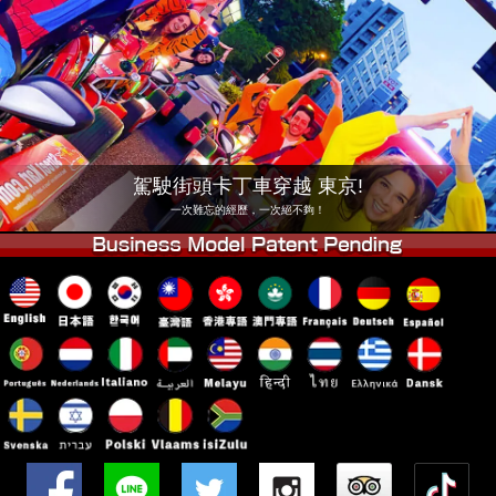
公司
預訂
更換店鋪
東京 品川 #1
東京 秋葉原 #1
東京 秋葉原 #2
東京 澀谷
東京 澀谷附店
東京灣
駕駛街頭卡丁車穿越 東京!
東京 淺草
大阪
一次難忘的經歷，一次絕不夠！
沖繩