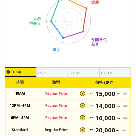
8 / 8月
9 / 9月
10 / 10月
11 / 11月
時間
類型
價格 (JPY)
15,000 ~
10AM
Review Price
JPY
/pax
¥
14,000 ~
12PM - 4PM
Review Price
JPY
/pax
¥
16,000 ~
6PM - 8PM
Review Price
JPY
/pax
¥
20,000~
Standard
Regular Price
JPY
/pax
¥