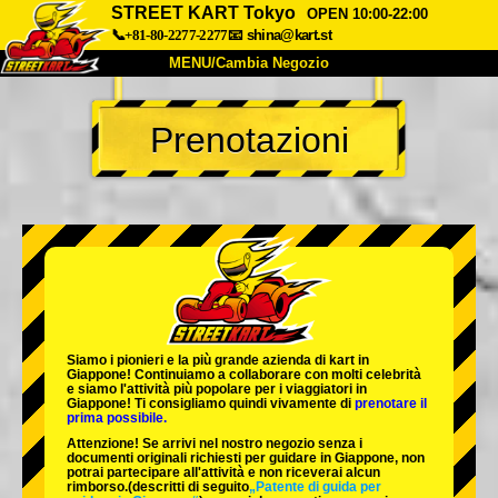
STREET KART Tokyo
OPEN 10:00-22:00
📞+81-80-2277-2277
📧
shina@kart.st
MENU/Cambia Negozio
INIZIO
Prenotazioni
Chi Siamo
Specifiche
Prezzo
Accesso
Recensioni
FAQ
Azienda
Prenotazioni
Cambia Negozio
Tokyo Shinagawa
Tokyo Akihabara#1
Tokyo Akihabara#2
Tokyo Shibuya
Siamo i
pionieri
e la
più grande azienda di kart
in
Tokyo Shibuya Annex
Tokyo Bay
Giappone! Continuiamo a collaborare con
molti celebrità
e siamo l'
attività più popolare
per i viaggiatori in
Giappone! Ti consigliamo quindi vivamente di
prenotare il
Tokyo Asakusa
Osaka
prima possibile.
Attenzione! Se arrivi nel nostro negozio senza i
Okinawa
documenti originali richiesti per guidare in Giappone, non
potrai partecipare all'attività e non riceverai alcun
rimborso.
(descritti di seguito
„Patente di guida per