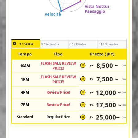
8 / Agosto
9 / Settembre
10 / Ottobre
11 / Novembre
Tempo
Tipo
Prezzo (JPY)
FLASH SALE REVIEW
8,500 ~
10AM
JPY
/pax
¥
PRICE!
FLASH SALE REVIEW
7,500 ~
1PM
JPY
/pax
¥
PRICE!
12,000 ~
4PM
Review Price!
JPY
/pax
¥
17,500 ~
7PM
Review Price!
JPY
/pax
¥
25,000~
Standard
Regular Price
JPY
/pax
¥