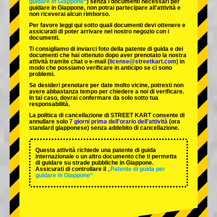
guidare in Giappone“
) senza i documenti necessari per
guidare in Giappone, non potrai partecipare all'attività e
non riceverai alcun rimborso.
Per favore leggi qui sotto quali documenti devi ottenere e
assicurati di poter arrivare nel nostro negozio con i
documenti.
Ti consigliamo di inviarci foto della patente di guida e dei
documenti che hai ottenuto dopo aver prenotato la nostra
attività tramite chat o e-mail (
license@streetkart.com
) in
modo che possiamo verificare in anticipo se ci sono
problemi.
Se desideri prenotare per date molto vicine, potresti non
avere abbastanza tempo per chiedere a noi di verificare.
In tal caso, dovrai confermare da solo sotto tua
responsabilità.
La politica di cancellazione di STREET KART consente di
annullare solo
7 giorni prima dell'orario dell'attività
(ora
standard giapponese) senza addebito di cancellazione.
Questa attività richiede una patente di guida
internazionale o un altro documento che ti permetta
di guidare su strade pubbliche in Giappone.
Assicurati di controllare il
„Patente di guida per
guidare in Giappone“