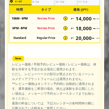
8 / 8月
9 / 9月
10 / 10月
11 / 11月
時間
タイプ
価格 (JPY)
14,000 ~
10AM - 6PM
Review Price
JPY
/pax
¥
18,000 ~
6PM - 8PM
Review Price
JPY
/pax
¥
20,000~
Standard
Regular Price
JPY
/pax
¥
レビュー価格 / 早期予約レビュー価格 / レビュー価格は、体
験を共有する予定がある場合に適用されます。
ただし、レビューベースの割引が禁止されているソーシャ
ルメディアプラットフォームには適用されません。
**レビュー価格はオンライン予約時に自動的に適用されま
す。通常価格をご希望の場合、例えば体験を非公開にした
い場合は、メッセージで予約センタースタッフまでお知ら
せください。
最新の料金については、下記カレンダーの各時間枠の横に
記載されている料金をご参照ください。