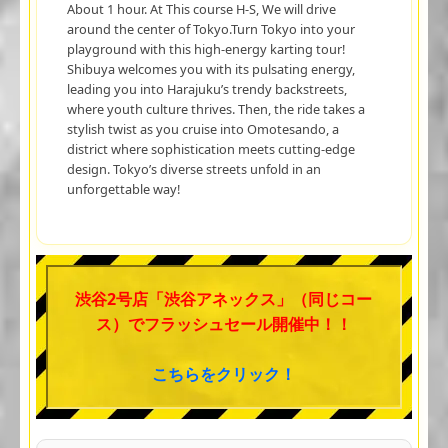
About 1 hour. At This course H-S, We will drive
around the center of Tokyo.Turn Tokyo into your
playground with this high-energy karting tour!
Shibuya welcomes you with its pulsating energy,
leading you into Harajuku’s trendy backstreets,
where youth culture thrives. Then, the ride takes a
stylish twist as you cruise into Omotesando, a
district where sophistication meets cutting-edge
design. Tokyo’s diverse streets unfold in an
unforgettable way!
渋谷2号店「渋谷アネックス」（同じコー
ス）でフラッシュセール開催中！！
こちらをクリック！