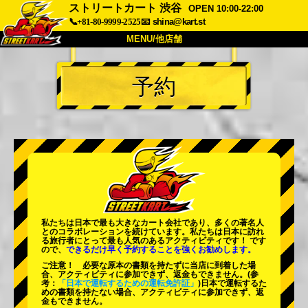
ストリートカート 渋谷
OPEN 10:00-22:00
📞+81-80-9999-2525
📧
shina@kart.st
MENU/他店舗
トップ
予約
概要
車両
価格
アクセス
評価
FAQ
会社
予約
他店舗
東京 品川
東京 秋葉原 #1
東京 秋葉原 #2
東京 渋谷
私たちは日本で最も大きなカート会社であり、
多くの著名人
東京 渋谷アネックス
東京ベイ
とのコラボレーションを続けています。私たちは日本に訪れ
る旅行者にとって
最も人気のあるアクティビティ
です！ です
ので、
できるだけ早く予約することを強くお勧めします。
東京 浅草
大阪
ご注意！ 必要な原本の書類を持たずに当店に到着した場
合、アクティビティに参加できず、返金もできません。
(参
沖縄
考：
「日本で運転するための運転免許証」
)日本で運転するた
めの書類を持たない場合、アクティビティに参加できず、返
金もできません。