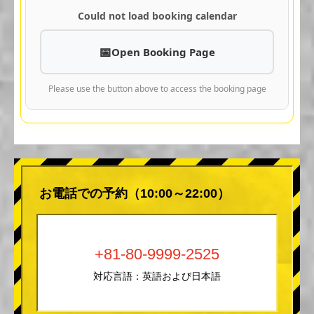
Could not load booking calendar
Open Booking Page
Please use the button above to access the booking page
お電話での予約（10:00～22:00）
+81-80-9999-2525
対応言語：英語および日本語