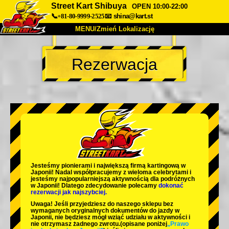
Street Kart Shibuya
OPEN 10:00-22:00
📞+81-80-9999-2525
📧
shina@kart.st
MENU/Zmień Lokalizację
TOP
Rezerwacja
O nas
Specyfikacja
Cena
Dojazd
Opinie
FAQ
Firma
Rezerwacja
Zmień Lokalizację
Tokyo Shinagawa
Tokyo Akihabara#1
Tokyo Akihabara#2
Tokyo Shibuya
Jesteśmy
pionierami
i
największą firmą kartingową
w
Tokyo Shibuya Annex
Tokyo Bay
Japonii! Nadal współpracujemy z
wieloma celebrytami
i
jesteśmy
najpopularniejszą aktywnością
dla podróżnych
w Japonii! Dlatego zdecydowanie polecamy
dokonać
Tokyo Asakusa
Osaka
rezerwacji jak najszybciej.
Uwaga! Jeśli przyjedziesz do naszego sklepu bez
Okinawa
wymaganych oryginalnych dokumentów do jazdy w
Japonii, nie będziesz mógł wziąć udziału w aktywności i
nie otrzymasz żadnego zwrotu.
(opisane poniżej
„Prawo