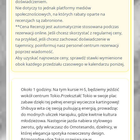
doświadczeniem.
Nie dotyczy to jednak platformy mediów
społecznościowych, na których rabaty oparte na
recenzjach są zabronione.
**Cena Recenzji jest automatycznie stosowana podczas
rezerwacji online. Jeśli chcesz skorzystać z regularnej ceny,
na przykład, jeśli chcesz zachować doświadczenie w
tajemnicy, poinformuj nasz personel centrum rezerwacji
poprzez wiadomość.
Aby uzyskać najnowsze ceny, sprawdź stawki wymienione
obok każdego przedziału czasowego w kalendarzu poniżej.
Około 1 godziny. Na tym kursie H-S, będziemy jeździć
wokół centrum Tokio.Przekształć Tokio w swoje plac
zabaw dzięki tej pełnej energii wycieczce kartingowej!
Shibuya wita cię swoją pulsującą energią, prowadząc
do modnych uliczek Harajuku, gdzie kwitnie kultura
młodzieżowa. Następnie jazda nabiera stylowego
zwrotu, gdy wkraczasz do Omotesando, dzielnicy, w
której elegancja spotyka nowoczesny design.
Różnorodne ulice Tokio rozwijają się w