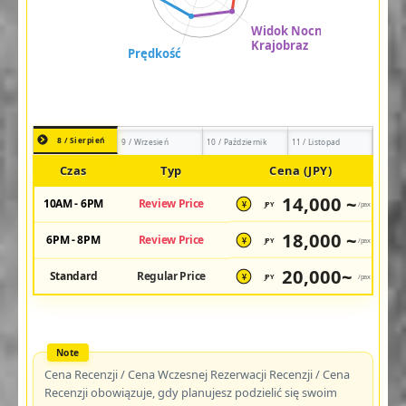
8 / Sierpień
9 / Wrzesień
10 / Październik
11 / Listopad
Czas
Typ
Cena (JPY)
14,000 ~
10AM - 6PM
Review Price
JPY
/pax
¥
18,000 ~
6PM - 8PM
Review Price
JPY
/pax
¥
20,000~
Standard
Regular Price
JPY
/pax
¥
Cena Recenzji / Cena Wczesnej Rezerwacji Recenzji / Cena
Recenzji obowiązuje, gdy planujesz podzielić się swoim