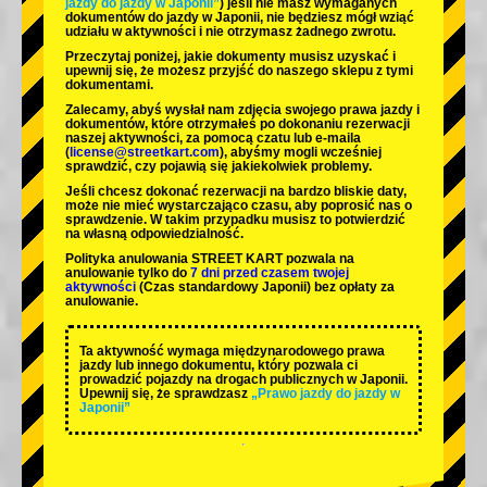
jazdy do jazdy w Japonii”
) jeśli nie masz wymaganych
dokumentów do jazdy w Japonii, nie będziesz mógł wziąć
udziału w aktywności i nie otrzymasz żadnego zwrotu.
Przeczytaj poniżej, jakie dokumenty musisz uzyskać i
upewnij się, że możesz przyjść do naszego sklepu z tymi
dokumentami.
Zalecamy, abyś wysłał nam zdjęcia swojego prawa jazdy i
dokumentów, które otrzymałeś po dokonaniu rezerwacji
naszej aktywności, za pomocą czatu lub e-maila
(
license@streetkart.com
), abyśmy mogli wcześniej
sprawdzić, czy pojawią się jakiekolwiek problemy.
Jeśli chcesz dokonać rezerwacji na bardzo bliskie daty,
może nie mieć wystarczająco czasu, aby poprosić nas o
sprawdzenie. W takim przypadku musisz to potwierdzić
na własną odpowiedzialność.
Polityka anulowania STREET KART pozwala na
anulowanie tylko do
7 dni przed czasem twojej
aktywności
(Czas standardowy Japonii) bez opłaty za
anulowanie.
Ta aktywność wymaga międzynarodowego prawa
jazdy lub innego dokumentu, który pozwala ci
prowadzić pojazdy na drogach publicznych w Japonii.
Upewnij się, że sprawdzasz
„Prawo jazdy do jazdy w
Japonii”