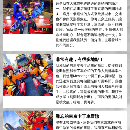
這是我在大城市中經歷過的最酷的體驗之
一。我們在品川店預訂了東京塔的夜間路線
🗼。這是一個絕佳的方式來欣賞城市，交通
也不像白天那樣瘋狂。你可以穿上服裝，讓
整個體驗變得非常舒適，這也是一個不錯的
點綴。Yuta 是一位很棒的導遊，對每個人都
非常有耐心。我會毫不猶豫地再做一次，並
且他們建議我嘗試另一個分店，去看看城市
的不同部分。
非常有趣，有很多地點！
我和我的男朋友去了品川的商店，從接待到
協助拍照和卡丁車介紹的工作人員都非常出
色。我使用Messenger與工作人員聯繫，他
們迅速幫我查詢每個區域的可用時間。我強
烈推薦這個冒險！街上的每個人都會向你揮
手……說真的，這是最有趣的事情。我打扮
成水獺（別問我為什麼），而我的男朋友則
是噴火龍，哈哈，寶可夢。
難忘的東京卡丁車冒險
沒有比較或爭論 - 這是我們在東京或任何城
市中做過的最棒的事情。我簡直不敢相信你