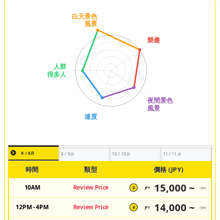
8 / 8月
9 / 9月
10 / 10月
11 / 11月
時間
類型
價格 (JPY)
15,000 ~
10AM
Review Price
JPY
/pax
¥
14,000 ~
12PM - 4PM
Review Price
JPY
/pax
¥