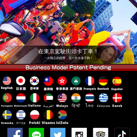
公司
預訂
更換店鋪
東京 品川 #1
東京 秋葉原 #1
東京 秋葉原 #2
東京 澀谷
東京 澀谷分店
東京灣
在東京駕駛街頭卡丁車！
東京 淺草
大阪
一次難忘的經歷，且一次永遠不夠！
沖繩