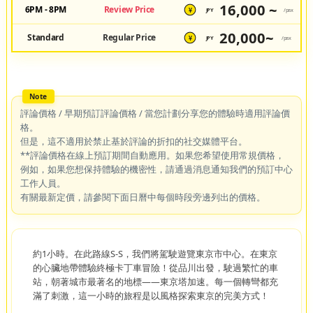
16,000 ~
6PM - 8PM
Review Price
JPY
/pax
¥
20,000~
Standard
Regular Price
JPY
/pax
¥
評論價格 / 早期預訂評論價格 / 當您計劃分享您的體驗時適用評論價
格。
但是，這不適用於禁止基於評論的折扣的社交媒體平台。
**評論價格在線上預訂期間自動應用。如果您希望使用常規價格，
例如，如果您想保持體驗的機密性，請通過消息通知我們的預訂中心
工作人員。
有關最新定價，請參閱下面日曆中每個時段旁邊列出的價格。
約1小時。在此路線S-S，我們將駕駛遊覽東京市中心。在東京
的心臟地帶體驗終極卡丁車冒險！從品川出發，駛過繁忙的車
站，朝著城市最著名的地標——東京塔加速。每一個轉彎都充
滿了刺激，這一小時的旅程是以風格探索東京的完美方式！