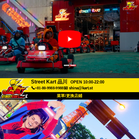
Street Kart 品川
OPEN 10:00-22:00
📞+81-80-9988-9988
📧
shina@kart.st
菜單/更換店鋪
首頁
關於我們
規格
價格
交通資訊
顧客評價
常見問題