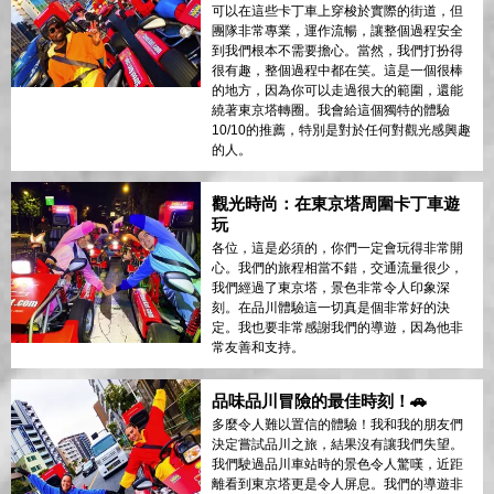
可以在這些卡丁車上穿梭於實際的街道，但
團隊非常專業，運作流暢，讓整個過程安全
到我們根本不需要擔心。當然，我們打扮得
很有趣，整個過程中都在笑。這是一個很棒
的地方，因為你可以走過很大的範圍，還能
繞著東京塔轉圈。我會給這個獨特的體驗
10/10的推薦，特別是對於任何對觀光感興趣
的人。
觀光時尚：在東京塔周圍卡丁車遊
玩
各位，這是必須的，你們一定會玩得非常開
心。我們的旅程相當不錯，交通流量很少，
我們經過了東京塔，景色非常令人印象深
刻。在品川體驗這一切真是個非常好的決
定。我也要非常感謝我們的導遊，因為他非
常友善和支持。
品味品川冒險的最佳時刻！🚗
多麼令人難以置信的體驗！我和我的朋友們
決定嘗試品川之旅，結果沒有讓我們失望。
我們駛過品川車站時的景色令人驚嘆，近距
離看到東京塔更是令人屏息。我們的導遊非