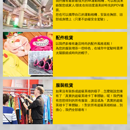
我們擁有最新最強大的4K運動相機，可以租賃來
錄製您或家人/朋友在街頭度過美好時光的POV畫
面。
您也可以攜帶自己的運動相機，安裝在胸部、頭
部或身體上（只要不妨礙安全駕駛）。
配件租賃
以我們多種有趣且時尚的配件風格巡航！
為您的服裝增添一些特色，在城市中駕駛時選擇
太陽眼鏡或時尚的帽子。
服裝租賃
如果沒有裝扮成超級英雄的樣子，怎麼能說您擁
有了「真實的超級英雄卡丁車體驗」呢！我們擁
有您想得到的所有服裝，讓這成為「真實的超級
英雄卡丁車體驗」！對於所有超級英雄粉絲，別
擔心，我們全部都有！