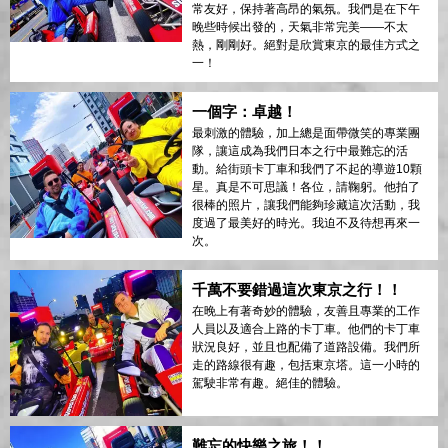
常友好，保持著高昂的氣氛。我們是在下午
晚些時候出發的，天氣非常完美——不太
熱，剛剛好。絕對是欣賞東京的最佳方式之
一！
一個字：卓越！
最刺激的體驗，加上總是面帶微笑的專業團
隊，讓這成為我們日本之行中最難忘的活
動。給街頭卡丁車和我們了不起的導遊10顆
星。真是不可思議！各位，請鞠躬。他拍了
很棒的照片，讓我們能夠珍藏這次活動，我
度過了最美好的時光。我迫不及待想再來一
次。
千萬不要錯過這次東京之行！！
在晚上有著奇妙的體驗，友善且專業的工作
人員以及適合上路的卡丁車。他們的卡丁車
狀況良好，並且也配備了道路設備。我們所
走的路線很有趣，包括東京塔。這一小時的
駕駛非常有趣。絕佳的體驗。
難忘的快樂之旅！！